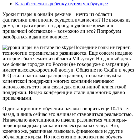
Как обеспечить ребенку путевку в будущее
Уроки гитары в онлайн-режиме – нечто из области
фантастики или вполне осуществимая мечта? Не выходя из
дома, не тратя время на дорогу, в удобное время и в
привычной обстановке – возможно ли это? Попробуем
разобраться в данном вопросе.
Последние годы интернет-
технологии стремительно развиваются. Еще совсем недавно
интернет был чем-то из области VIP-услуг. На данный день
все больше городов по России (не говоря уже о загранице)
имеют высокоскоростной доступ. Общение по Скайп и через
ICQ стало настолько распространено, что даже службы
клиентской поддержки многих компаний начинают
использовать этот вид связи для оперативной клиентской
поддержки. Видео-конференции стали для многих давно
привычными.
О дистанционном обучении начали говорить еще 10-15 лет
назад, и лишь сейчас это начинает становиться реальностью.
Изначально дистанционно начали развиваться «пионеры-
первопроходцы» рынка интеллектуальных услуг. Это,
конечно же, различные языковые, финансовые и другие
обучающие курсы. Но постепенно перспектива обучать