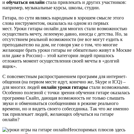
и
обучаться онлайн
стала привлекать и других участников:
например, музыкальные курсы, школы, студии.
Гитара, по сути являясь народным в хорошем смысле этого
слова инструментом, оказалась на одном из первых
мест. Уроки гитары онлайн для многих стали возможностью
осуществить мечту, лелеемую давно, иногда с детства. Но, за
отсутствием реальной возможности (не все могут ездить к
преподавателю на дом, не говоря уже о том, что многие
желающие брать уроки гитары не обязательно живут в Москве
или даже в России) – этой категории людей пришлось
отложить момент осуществления своей мечты в «долгий
ящик».
С повсеместным распространением программ для интернет-
общения (на первом месте идут, конечно же, Skype и ICQ) –
для многих людей
онлайн уроки гитары
стали возможными.
Особенно полезной с точки зрения обучения гитаре оказалась
программа Скайп, дающая возможность не только слышать
звуки и обмениваться сообщениями в режиме реального
времени, но и видеть своего собеседника. Так что же именно
так привлекает людей, желающих обучаться на гитаре
онлайн?
Неоспоримых плюсов здесь