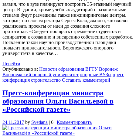
заявил, что в вузе планируют построить 35-этажный научный
центр. В здании, кроме учебных аудиторий с раздвижными
стенами будут размещены также инжиниринговые центры,
которые, по словам ректора Сергея Колодяжного, «позволят
реализовать проекты от идеи до создания сложного
прототипа». «Следует поощрять стремление студентов и
аспирантов к созданию и внедрению собственных разработок.
Появление такой научно-производственной площадки
повысит привлекательность Воронежского опорного
университета в качестве…
Перейти
Опубликовано в:
Новости образования
ВГТУ
Воронеж
Воронежский опорный университет
опорные ВУЗы
пресс
конференция
строительство
Оставить комментарий
Пресс-конференции министра
образования Ольги Васильевой в
«Российской газете»
24.11.2017
by
Svetlana
|
6
|
Комментировать