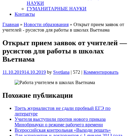
НАУКИ
ГУМАНИТАРНЫЕ НАУКИ
Контакты
Главная
»
Новости образования
»
Открыт прием заявок от
учителей - русистов для работы в школах Вьетнама
Открыт прием заявок от учителей —
русистов для работы в школах
Вьетнама
11.10.2019
14.10.2019
by
Svetlana
|
572
|
Комментировать
Похожие публикации
Треть журналистов не сдали пробный ЕГЭ по
литературе
Учителя выступили против нового приказа
Минобрнауки о режиме рабочего времени
Всероссийская контрольная «Выходи решать»
Для аспирантов и докторантов с 1 января 2013 года