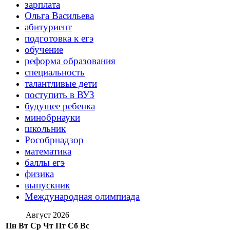
зарплата
Ольга Васильева
абитуриент
подготовка к егэ
обучение
реформа образования
специальность
талантливые дети
поступить в ВУЗ
будущее ребенка
минобрнауки
школьник
Рособрнадзор
математика
баллы егэ
физика
выпускник
Международная олимпиада
Август 2026
Пн
Вт
Ср
Чт
Пт
Сб
Вс