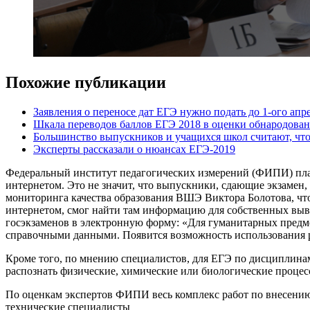
Похожие публикации
Заявления о переносе дат ЕГЭ нужно подать до 1-ого апр
Шкала переводов баллов ЕГЭ 2018 в оценки обнародован
Большинство выпускников и учащихся школ считают, что
Эксперты рассказали о нюансах ЕГЭ-2019
Федеральный институт педагогических измерений (ФИПИ) план
интернетом. Это не значит, что выпускники, сдающие экзамен,
мониторинга качества образования ВШЭ Виктора Болотова, что
интернетом, смог найти там информацию для собственных выв
госэкзаменов в электронную форму: «Для гуманитарных предм
справочными данными. Появится возможность использования 
Кроме того, по мнению специалистов, для ЕГЭ по дисциплинам 
распознать физические, химические или биологические процес
По оценкам экспертов ФИПИ весь комплекс работ по внесению 
технические специалисты