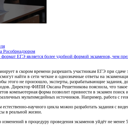
еля
а Рособрнадзором
 формат ЕГЭ является более удобной формой экзаменов, чем пре
ирует в скором времени разрешить участникам ЕГЭ при сдаче 
 смогут найти в сети четкие и однозначные ответы на экзамена
бы этого не произошло, эксперты, разрабатывающие задания, до
одов. Директор ФИПИ Оксана Решетникова пояснила, что такое
етов компьютерная форма позволит привнести в экзамен поиск 
различных мультимедийных источников. Например, работа с ге
естественно-научного цикла можно разработать задания с видео
сы в реальной жизни.
изменений в процедуру проведения экзаменов уйдёт не менее 5