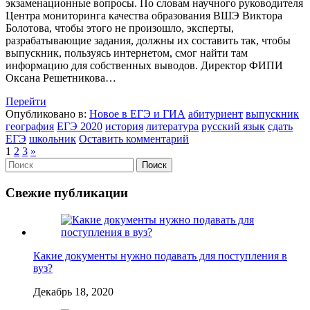
экзаменационные вопросы. По словам научного руководителя
Центра мониторинга качества образования ВШЭ Виктора
Болотова, чтобы этого не произошло, эксперты,
разрабатывающие задания, должны их составить так, чтобы
выпускник, пользуясь интернетом, смог найти там
информацию для собственных выводов. Директор ФИПИ
Оксана Решетникова…
Перейти
Опубликовано в:
Новое в ЕГЭ и ГИА
абитуриент
выпускник
география
ЕГЭ 2020
история
литература
русский язык
сдать
ЕГЭ
школьник
Оставить комментарий
1
2
3
»
Свежие публикации
Какие документы нужно подавать для поступления в
вуз?
Декабрь 18, 2020