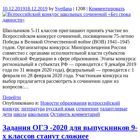
10.12.2019
18.12.2019
by
Svetlana
|
1208
|
Комментировать
Школьников 5-11 классов приглашают принять участие во
Всероссийском конкурсе сочинений, посвященном 75-летию
Победы в Великой Отечественной войне (ВОВ) 1941–1945
годов. Организаторы конкурса: Минпросвещения России
совместно с органами исполнительной власти субъектов
Российской Федерации в сфере образования. Этапы конкурса:
региональный в субъектах РФ — проводится с 9 декабря 2019
года по 31 января 2020 года), федеральный — проводится с 1
февраля по 28 февраля 2020 года. Участникам конкурса на
выбор предлагается рассмотреть в сочинении один из
вопросов:…
Перейти
Опубликовано в:
Новости образования
всероссийский
конкурс
литература
русский язык
сочинение
талантливые
дети
школа
школьник
Оставить комментарий
Задания ОГЭ -2020 для выпускников 9-
х классов станут сложнее