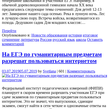
теперешние школьники и участники ЕГЭ. Например, в
обычной дореволюционной гимназии начала ХХ века
предлагались следующие темы сочинений: Для детей 12-13
лет: Замирание нашего сада осенью. Река в лунную ночь. Лес
в лучшую свою пору. Встреча войска, возвратившегося из
похода. Дедушкин садик Для младших классов:…
Перейти
Опубликовано в:
Новости образования
история
итоговое
сочинение
литература
Россия
русский язык
школа
Оставить
комментарий
На ЕГЭ по гуманитарным предметам
разрешат пользоваться интернетом
03.07.2019
05.07.2019
by
Svetlana
|
601
|
Комментировать
Федеральный институт педагогических измерений (ФИПИ)
планирует в скором времени разрешить участникам ЕГЭ при
сдаче экзаменов по гуманитарным предметам пользоваться
интернетом. Это не значит, что выпускники, сдающие
экзамен, смогут найти в сети четкие и однозначные ответы на