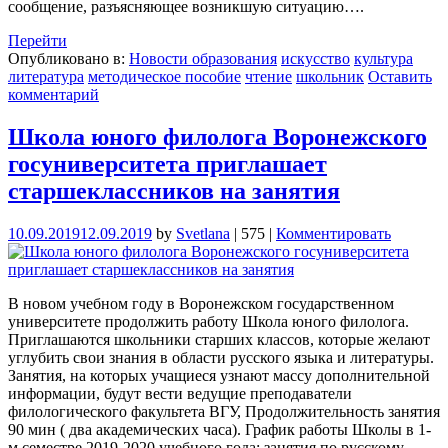
сообщение, разъясняющее возникшую ситуацию….
Перейти
Опубликовано в:
Новости образования
искусство
культура
литература
методическое пособие
чтение
школьник
Оставить
комментарий
Школа юного филолога Воронежского
госуниверситета приглашает
старшеклассников на занятия
10.09.2019
12.09.2019
by
Svetlana
|
575
|
Комментировать
В новом учебном году в Воронежском государственном
университете продолжить работу Школа юного филолога.
Приглашаются школьники старших классов, которые желают
углубить свои знания в области русского языка и литературы.
Занятия, на которых учащиеся узнают массу дополнительной
информации, будут вести ведущие преподаватели
филологического факультета ВГУ, Продолжительность занятия
90 мин ( два академических часа). График работы Школы в 1-
м семестре 2019-2020 учебного года: занятия по русскому