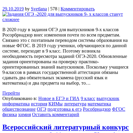
29.10.2019
by
Svetlana
|
578
|
Комментировать
В 2020 году в задания ОГЭ для выпускников 9-х классов
Росорбрнадзор внес изменения почти по всем предметам.
Связано это с поэтапным переводом системы образования на
новые ФГОС. В 2019 году ученики, обучающиеся по данной
системе, переходят в 9 класс. Поэтому возникла
необходимость пересмотра заданий ОГЭ-2020. Обновленные
задания ориентированы на проверку практико-
ориентированных знаний выпускников. Поскольку учащиеся
9-классов в рамках государственной аттестации обязаны
сдавать два обязательных экзамена (русский язык и
математика) и два предмета на выбор, то…
Перейти
Опубликовано в:
Новое в ЕГЭ и ГИА
9 класс
выпускник
информатика
история
КИМы
литература
математика
обществознание
ОГЭ
подготовка к егэ
Рособрнадзор
ФГОС
физика
химия
Оставить комментарий
Всероссийский литературный конкурс