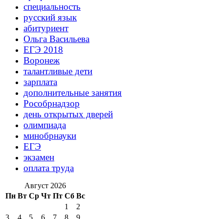
специальность
русский язык
абитуриент
Ольга Васильева
ЕГЭ 2018
Воронеж
талантливые дети
зарплата
дополнительные занятия
Рособрнадзор
день открытых дверей
олимпиада
минобрнауки
ЕГЭ
экзамен
оплата труда
Август 2026
Пн
Вт
Ср
Чт
Пт
Сб
Вс
1
2
3
4
5
6
7
8
9