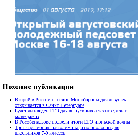
Похожие публикации
Второй в России пансион Минобороны для девушек
открывается в Санкт-Петербурге
Будет ли введен ЕГЭ для выпускников техникумов и
колледжей?
В Рособрнадзоре подвели итоги ЕГЭ июньской волны
Третья региональная олимпиада по биологии для
школьников 7-9 классов