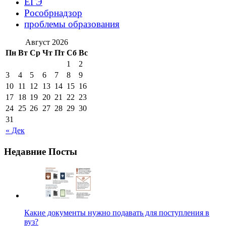
ЕГЭ
Рособрнадзор
проблемы образования
Август 2026
Пн
Вт
Ср
Чт
Пт
Сб
Вс
1
2
3
4
5
6
7
8
9
10
11
12
13
14
15
16
17
18
19
20
21
22
23
24
25
26
27
28
29
30
31
« Дек
Недавние Посты
Какие документы нужно подавать для поступления в
вуз?