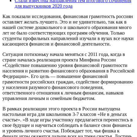
Стали известны направления тем итогового сочинения
для выпускников 2020 года
Как показали исследования, финансовая грамотность россиян
оставляет желать лучшего. Это и не удивительно, так как в
нашей системе дошкольного и школьного образования много
лет не было соответствующих программ обучения. Только
студенты профильных направлений изучали в вузах все науки
касающиеся финансов и финансовой деятельности.
Ситуация потихоньку начала меняться с 2011 года, когда в
стране началась реализация проекта Минфина России
«Содействие повышению уровня финансовой грамотности
населения и развитию финансового образования в Российской
Федерации». Его цель — повышение финансовой
грамотности российских граждан, содействие формированию
у населения разумного финансового поведения,
ответственного отношения к личным финансам, навыков
управления личным и семейным бюджетом.
В рамках реализации этого проекта в России выпущена
настольная игра для школьников 3-7 классов «Не в деньгах
счастье». «В ходе игры участнику предлагается перенестись в
свое будущее и научиться соблюдать в балансе свои финансы
и уровень личного счастья. Побеждает тот, чья фишка к
финалу игры окажется дальше всех на треке счастья. Достичь