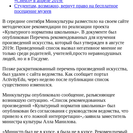
«Снейл» в апреле 2019г
Студентам, возможно, вернут право на бесплатное
посещение музеев
В середине сентября Минкультуры разместило на своем сайте
методические рекомендации по реализации проекта
«Культурного норматива школьника». В документе был
опубликован Перечень рекомендованных для изучения
произведений искусства, который был утвержден в августе
2019г. Приведенный список вызвал негативное мнение не
только среди родителей, учителей,просто неравнодушных
людей, но и в Госдуме.
Позже раскритикованный перечень произведений искусства,
был удален с сайта ведомства. Как сообщает портал
ActivityEdu, через неделю после публикации список
существенно изменился.
Минкультуры опубликовало сообщение, разъясняющее
возникшую ситуацию. «Список рекомендованных
произведений «Культурный норматив школьника» был
опубликован без согласования с руководством ведомства, что
привело к его ложной интерпретации»,-заявила заместитель
министра культуры Алла Манилова.
«Министр был не в курсе, я была не в курсе. Рекомендуемый