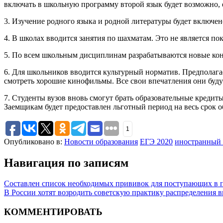
включать в школьную программу второй язык будет возможно, е
3. Изучение родного языка и родной литературы будет включе
4. В школах вводится занятия по шахматам. Это не является п
5. По всем школьным дисциплинам разрабатываются новые ко
6. Для школьников вводится культурный норматив. Предполагае
смотреть хорошие кинофильмы. Все свои впечатления они буду
7. Студенты вузов вновь смогут брать образовательные креди
Заемщикам будет предоставлен льготный период на весь срок о
1
Опубликовано в:
Новости образования
ЕГЭ 2020
иностранный 
Навигация по записям
Составлен список необходимых прививок для поступающих в 
В России хотят возродить советскую практику распределения 
КОММЕНТИРОВАТЬ