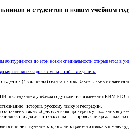
ьников и студентов в новом учебном год
м абитуриентов по этой новой специальности открывается в ун
емя, оставшееся до экзамена, чтобы все успеть.
студентов (4 миллиона) сели за парты. Какие главные изменени
ИПИ, в следующем учебном году появятся изменения КИМ ЕГЭ 
ствознанию, истории, русскому языку и географии.
составлены таким образом, чтобы проверить у школьников умени
 новшество для девятиклассников — проведение реальных эксп
дить или нет изучение второго иностранного языка в школе, буд