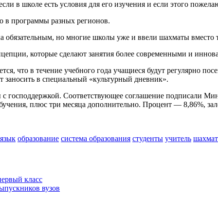
сли в школе есть условия для его изучения и если этого пожела
но в программы разных регионов.
ока обязательным, но многие школы уже и ввели шахматы вместо 
нцепции, которые сделают занятия более современными и инно
тся, что в течение учебного года учащиеся будут регулярно пос
т заносить в специальный «культурный дневник».
ты с господдержкой. Соответствующее соглашение подписали Мин
бучения, плюс три месяца дополнительно. Процент — 8,86%, зал
язык
образование
система образования
студенты
учитель
шахма
первый класс
выпускников вузов