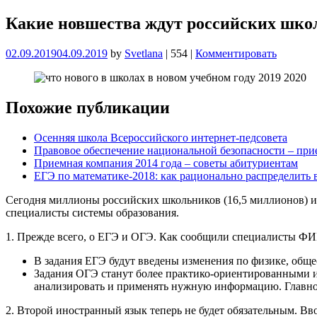
Какие новшества ждут российских школ
02.09.2019
04.09.2019
by
Svetlana
|
554
|
Комментировать
Похожие публикации
Осенняя школа Всероссийского интернет-педсовета
Правовое обеспечение национальной безопасности – прие
Приемная компания 2014 года – советы абитуриентам
ЕГЭ по математике-2018: как рационально распределить вр
Сегодня миллионы российских школьников (16,5 миллионов) и 
специалисты системы образования.
1. Прежде всего, о ЕГЭ и ОГЭ. Как сообщили специалисты Ф
В задания ЕГЭ будут введены изменения по физике, обще
Задания ОГЭ станут более практико-ориентированными и 
анализировать и применять нужную информацию. Главное
2. Второй иностранный язык теперь не будет обязательным. Вво